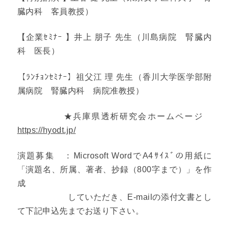
臓内科 客員教授）
【企業ｾﾐﾅｰ 】井上 朋子 先生（川島病院 腎臓内
科 医長）
【ﾗﾝﾁｮﾝｾﾐﾅｰ】祖父江 理 先生（香川大学医学部附
属病院 腎臓内科 病院准教授）
★兵庫県透析研究会ホームページ
https://hyodt.jp/
演題募集 ：Microsoft WordでA4ｻｲｽﾞの用紙に
「演題名、所属、著者、抄録（800字まで）」を作
成
していただき、E-mailの添付文書とし
て下記申込先までお送り下さい。