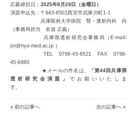
応募締切日：
2025年8月29日（金曜日）
演題申込先：〒663‐8501西宮市武庫川町1‐1
兵庫医科大学病院 腎・透析内科 内
（事務局担当 名波 正義）
兵庫県透析研究会事務局（E-mail:
jin@hyo-med.ac.jp ）
TEL 0798‐45‐6521 FAX 0798‐
45‐6880
★メールの件名は、
「第44回兵庫県
透析研究会演題」
でお願いいたしま
す
« 前の記事へ
次の記事へ »