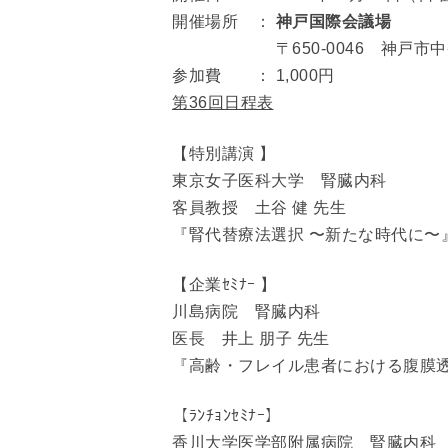
開催場所 ：
神戸国際会議場
〒650-0046 神戸市中央区港島中町
参加費 ： 1,000円
第36回日程表
【特別講演 】
東京女子医科大学 腎臓内科
客員教授 土谷 健 先生
『腎代替療法選択 〜新たな時代に〜
【企業ｾﾐﾅｰ 】
川島病院 腎臓内科
医長 井上 朋子 先生
『高齢・フレイル患者における腹膜
【ﾗﾝﾁｮﾝｾﾐﾅｰ】
香川大学医学部附属病院 腎臓内