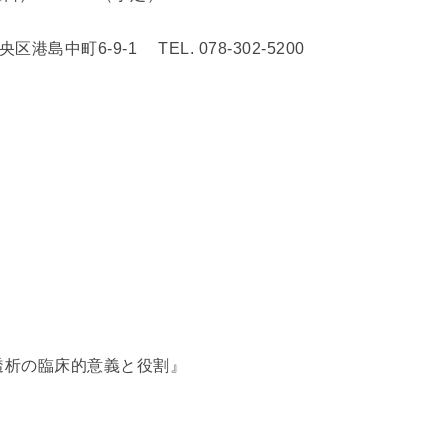
6‐9‐1 TEL. 078‐302‐5200
』
透析の臨床的意義と役割』
科