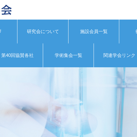
拶
研究会について
施設会員一覧
第40回協賛各社
学術集会一覧
関連学会リンク